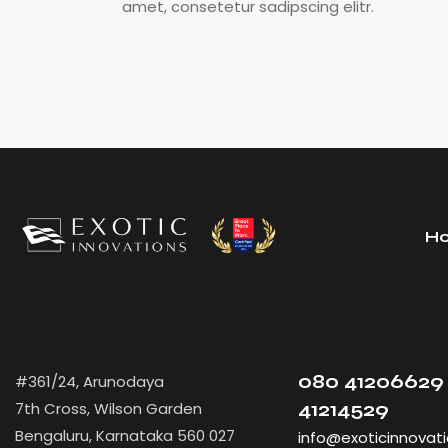
amet, consetetur sadipscing elitr.
H
080 41206629 
#361/24, Arunodaya
7th Cross, Wilson Garden
41214529
Bengaluru, Karnataka 560 027
info@exoticinnovat