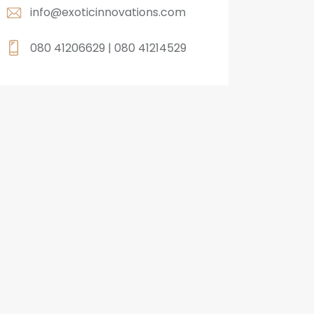
info@exoticinnovations.com
080 41206629 | 080 41214529