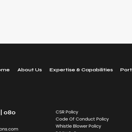
ome
About Us
Expertise & Capabilities
Port
CSR Policy
| 080
Code Of Conduct Policy
Whistle Blower Policy
ions.com